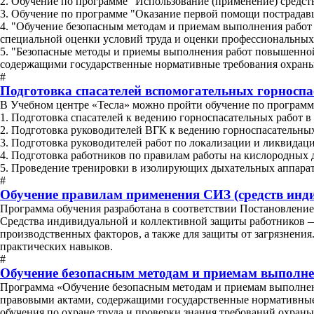
2. Обучение по программе "Использование (применение) средс
3. Обучение по программе "Оказание первой помощи пострадав
4. "Обучение безопасным методам и приемам выполнения работ
специальной оценки условий труда и оценки профессиональных
5. "Безопасные методы и приемы выполнения работ повышенной
содержащими государственные нормативные требования охраны
#
Подготовка спасателей вспомогательных горносп
В Учебном центре «Тесла» можно пройти обучение по програм
1. Подготовка спасателей к ведению горноспасательных работ в
2. Подготовка руководителей ВГК к ведению горноспасательных
3. Подготовка руководителей работ по локализации и ликвидац
4. Подготовка работников по правилам работы на кислородных
5. Проведение тренировки в изолирующих дыхательных аппарата
#
Обучение правилам применения СИЗ (средств инд
Программа обучения разработана в соответствии Постановлением
Средства индивидуальной и коллективной защиты работников —
производственных факторов, а также для защиты от загрязнени
практических навыков.
#
Обучение безопасным методам и приемам выполне
Программа «Обучение безопасным методам и приемам выполнен
правовыми актами, содержащими государственные нормативные т
обучения по охране труда и проверки знания требований охраны