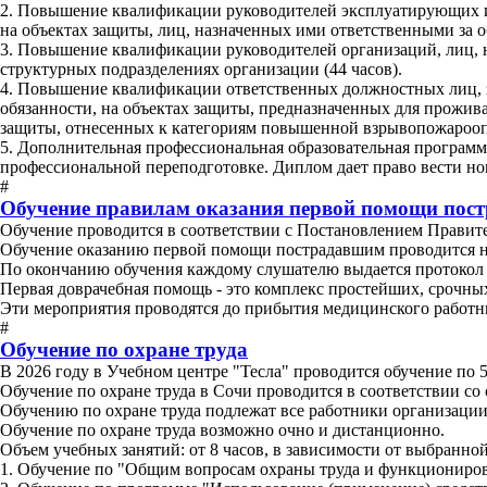
2. Повышение квалификации руководителей эксплуатирующих и
на объектах защиты, лиц, назначенных ими ответственными за о
3. Повышение квалификации руководителей организаций, лиц, 
структурных подразделениях организации (44 часов).
4. Повышение квалификации ответственных должностных лиц, 
обязанности, на объектах защиты, предназначенных для прожив
защиты, отнесенных к категориям повышенной взрывопожароопа
5. Дополнительная профессиональная образовательная программ
профессиональной переподготовке. Диплом дает право вести но
#
Обучение правилам оказания первой помощи пос
Обучение проводится в соответствии с Постановлением Правител
Обучение оказанию первой помощи пострадавшим проводится не 
По окончанию обучения каждому слушателю выдается протокол 
Первая доврачебная помощь - это комплекс простейших, срочны
Эти мероприятия проводятся до прибытия медицинского работн
#
Обучение по охране труда
В 2026 году в Учебном центре "Тесла" проводится обучение по 
Обучение по охране труда в Сочи проводится в соответствии со 
Обучению по охране труда подлежат все работники организации,
Обучение по охране труда возможно очно и дистанционно.
Объем учебных занятий: от 8 часов, в зависимости от выбранно
1. Обучение по "Общим вопросам охраны труда и функциониров