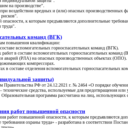
тв индивидуальной защиты".
шим на производстве".
 при воздействии вредных и (или) опасных производственных ф
 рисков".
 опасности, к которым предъявляются дополнительные требова
 труда".
асательных команд (ВГК)
мам повышения квалификации:
 составе вспомогательных горноспасательных команд (ВГК).
 работ в составе вспомогательных горноспасательных команд (В
ии аварий (РЛА) на опасных производственных объектах (ОПО).
 дожимающих компрессорах.
х в составе отделения вспомогательных горноспасательных ком
ивидуальной защиты)
 Правительства РФ от 24.12.2021 г. № 2464 «О порядке обучени
 технические средства, используемые для предотвращения или 
я. Образовательная программа рассчитана на лиц, использующих
ния работ повышенной опасности
ия работ повышенной опасности, к которым предъявляются доп
ребования охраны труда» - разработана в соответствии Постано
 труда».