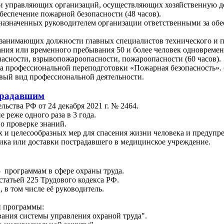
 управляющих организаций, осуществляющих хозяйственную дея
беспечение пожарной безопасности (48 часов).
назначенных руководителем организации ответственными за обе
занимающих должности главных специалистов технического и 
ания или временного пребывания 50 и более человек одновреме
сности, взрывопожароопасности, пожароопасности (60 часов).
а профессиональной переподготовки «Пожарная безопасность». (
вый вид профессиональной деятельности.
традавшим
ьства РФ от 24 декабря 2021 г. № 2464.
реже одного раза в 3 года.
о проверке знаний.
х и целесообразных мер для спасения жизни человека и предупр
ика или доставки пострадавшего в медицинское учреждение.
5 программам в сфере охраны труда.
статьей 225 Трудового кодекса РФ.
 в том числе её руководитель.
й программы:
ания системы управления охраной труда".